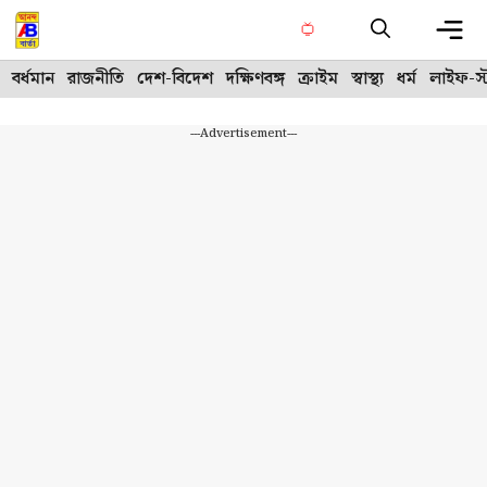
Skip
to
content
Me
বর্ধমান
রাজনীতি
দেশ-বিদেশ
দক্ষিণবঙ্গ
ক্রাইম
স্বাস্থ্য
ধর্ম
লাইফ-স্
---Advertisement---