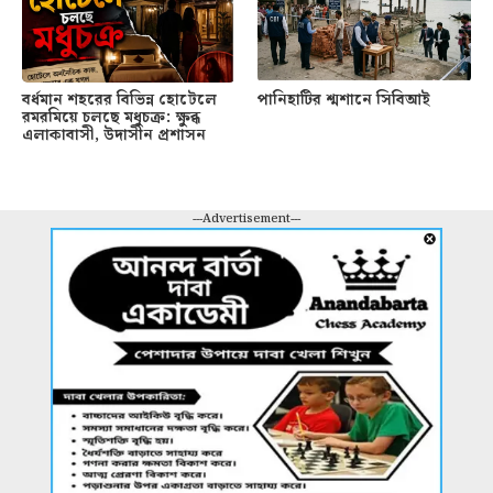
বর্ধমান শহরের বিভিন্ন হোটেলে
পানিহাটির শ্মশানে সিবিআই
রমরমিয়ে চলছে মধুচক্র: ক্ষুব্ধ
এলাকাবাসী, উদাসীন প্রশাসন
---Advertisement---