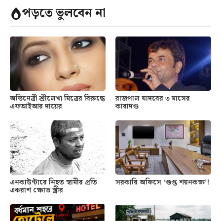
পড়তে ভুলবেন না
অভিনেত্রী শ্রীলেখা মিত্রের বিরুদ্ধে
রাজপাল যাদবের ৩ মাসের
এফআইআর দায়ের
কারাদণ্ড
এনকাউন্টারে নিহত স্বামীর প্রতি
সরকারি অফিসে ‘গুপ্ত শয়নকক্ষ’!
একরাশ ক্ষোভ স্ত্রীর