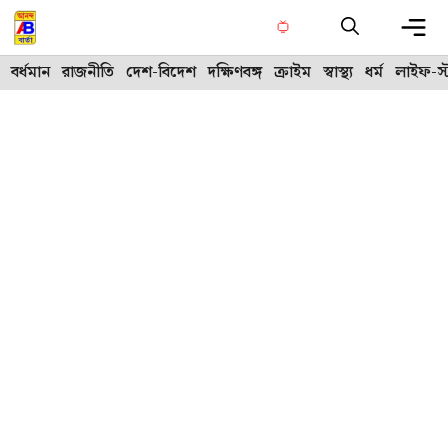
Skip
to
content
Me
বর্ধমান
রাজনীতি
দেশ-বিদেশ
দক্ষিণবঙ্গ
ক্রাইম
স্বাস্থ্য
ধর্ম
লাইফ-স্