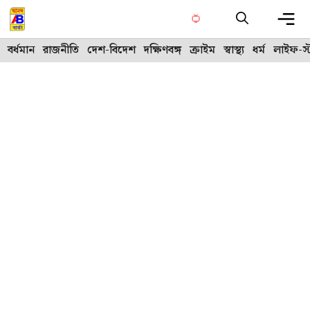
Skip
to
content
Me
বর্ধমান
রাজনীতি
দেশ-বিদেশ
দক্ষিণবঙ্গ
ক্রাইম
স্বাস্থ্য
ধর্ম
লাইফ-স্