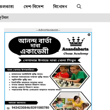
কলকাতা
দেশ-বিদেশ
বিনোদন
ফুটবল
---Advertisement---