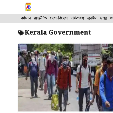
Skip
to
content
বর্ধমান
রাজনীতি
দেশ-বিদেশ
দক্ষিণবঙ্গ
ক্রাইম
স্বাস্থ্য
ধর
Kerala Government