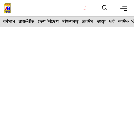
Skip
to
content
Me
বর্ধমান
রাজনীতি
দেশ-বিদেশ
দক্ষিণবঙ্গ
ক্রাইম
স্বাস্থ্য
ধর্ম
লাইফ-স্