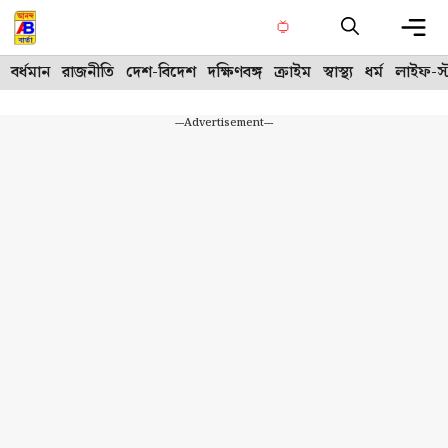
Skip
to
content
Me
বর্ধমান
রাজনীতি
দেশ-বিদেশ
দক্ষিণবঙ্গ
ক্রাইম
স্বাস্থ্য
ধর্ম
লাইফ-স্
---Advertisement---