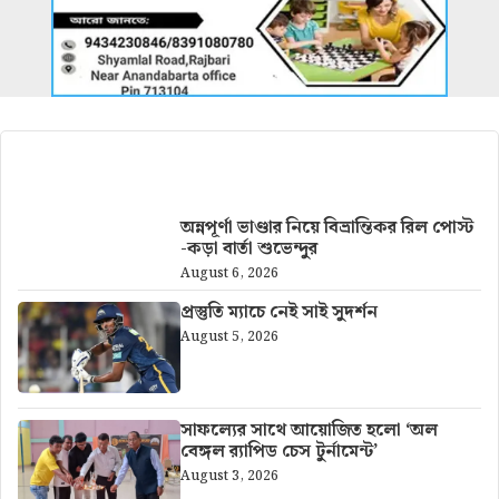
আরও খবর
অন্নপূর্ণা ভাণ্ডার নিয়ে বিভ্রান্তিকর রিল পোস্ট
-কড়া বার্তা শুভেন্দুর
August 6, 2026
প্রস্তুতি ম্যাচে নেই সাই সুদর্শন
August 5, 2026
সাফল্যের সাথে আয়োজিত হলো ‘অল
বেঙ্গল র‍্যাপিড চেস টুর্নামেন্ট’
August 3, 2026