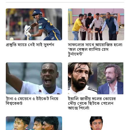
প্রস্তুতি ম্যাচে নেই সাই সুদর্শন
সাফল্যের সাথে আয়োজিত হলো
‘অল বেঙ্গল র‍্যাপিড চেস
টুর্নামেন্ট’
টানা ৫ মেডেনে ৫ উইকেট নিয়ে
ইতালি জাতীয় দলের কোচের
বিশ্বরেকর্ড
দৌড় থেকে ছিটকে গেলেন
আন্দ্রে পির্লো