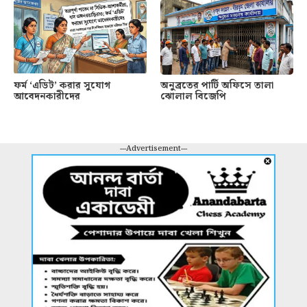
ফর্ম ‘এডিট’ করার সুযোগ
অনুব্রতের পার্টি অফিসে তালা
আবেদনকারীদের
ঝোলাল বিজেপি
---Advertisement---