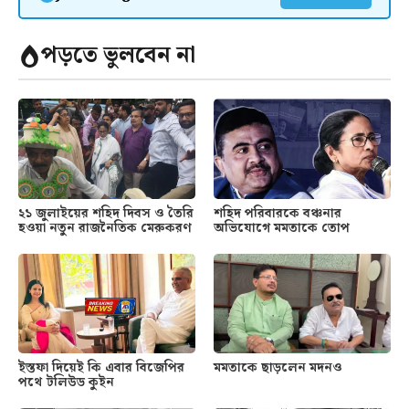
পড়তে ভুলবেন না
২১ জুলাইয়ের শহিদ দিবস ও তৈরি
শহিদ পরিবারকে বঞ্চনার
হওয়া নতুন রাজনৈতিক মেরুকরণ
অভিযোগে মমতাকে তোপ
ইস্তফা দিয়েই কি এবার বিজেপির
মমতাকে ছাড়লেন মদনও
পথে টলিউড কুইন