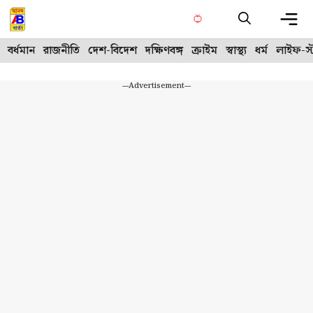
Skip
to
content
Me
বর্ধমান
রাজনীতি
দেশ-বিদেশ
দক্ষিণবঙ্গ
ক্রাইম
স্বাস্থ্য
ধর্ম
লাইফ-স্
---Advertisement---