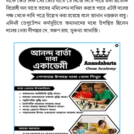
যাকে ভোট দিক সেই ভোট যাতে সে নিজে দিতে পারে এবং প্রত্যেক
বিরোধী দল যাতে তাদের নমিনেশন দাখিল করতে পারে এটাই দলের
পক্ষ থেকে দাবি পত্রে উল্লেখ করা হয়েছে বলে জানান নজরুল বাবু।
এদিনই ডেপুটেশন কর্মসূচিতে অন্যান্যদের মধ্যে উপস্থিত ছিলেন
দলের নেতা দীপঙ্কর দে, তরুণ রায়, সুকন্যা ব্যানার্জি।