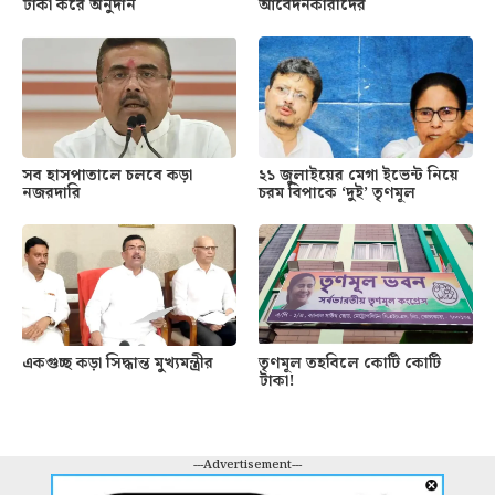
টাকা করে অনুদান
আবেদনকারীদের
সব হাসপাতালে চলবে কড়া
২১ জুলাইয়ের মেগা ইভেন্ট নিয়ে
নজরদারি
চরম বিপাকে ‘দুই’ তৃণমূল
একগুচ্ছ কড়া সিদ্ধান্ত মুখ্যমন্ত্রীর
তৃণমূল তহবিলে কোটি কোটি
টাকা!
---Advertisement---