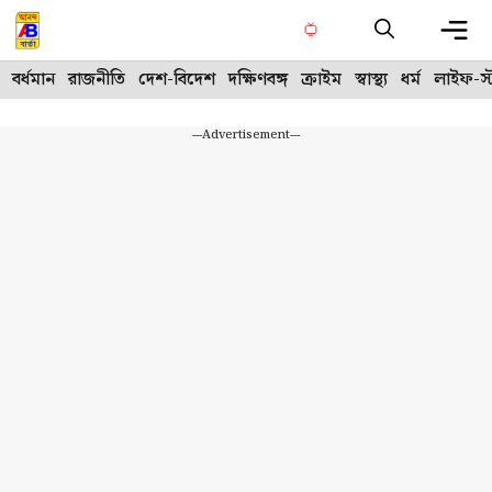
Skip
to
content
Me
বর্ধমান
রাজনীতি
দেশ-বিদেশ
দক্ষিণবঙ্গ
ক্রাইম
স্বাস্থ্য
ধর্ম
লাইফ-স্
---Advertisement---