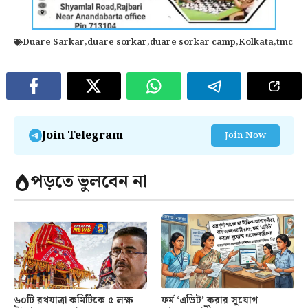
Duare Sarkar
,
duare sorkar
,
duare sorkar camp
,
Kolkata
,
tmc
Join Telegram
Join Now
পড়তে ভুলবেন না
৬০টি রথযাত্রা কমিটিকে ৫ লক্ষ
ফর্ম ‘এডিট’ করার সুযোগ