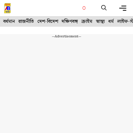
Skip
to
content
Me
বর্ধমান
রাজনীতি
দেশ-বিদেশ
দক্ষিণবঙ্গ
ক্রাইম
স্বাস্থ্য
ধর্ম
লাইফ-স্
---Advertisement---