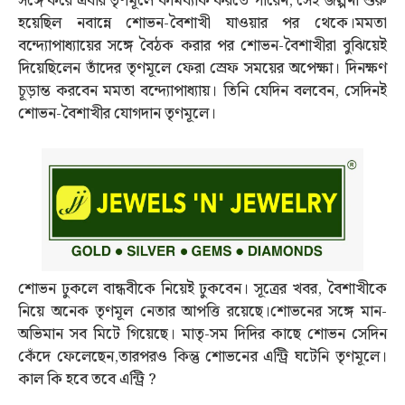
সঙ্গে করে এবার তৃণমূলে কামব্যাক করতে পারেন, সেই জল্পনা শুরু
হয়েছিল নবান্নে শোভন-বৈশাখী যাওয়ার পর থেকে।মমতা
বন্দ্যোপাধ্যায়ের সঙ্গে বৈঠক করার পর শোভন-বৈশাখীরা বুঝিয়েই
দিয়েছিলেন তাঁদের তৃণমূলে ফেরা স্রেফ সময়ের অপেক্ষা। দিনক্ষণ
চূড়ান্ত করবেন মমতা বন্দ্যোপাধ্যায়। তিনি যেদিন বলবেন, সেদিনই
শোভন-বৈশাখীর যোগদান তৃণমূলে।
শোভন ঢুকলে বান্ধবীকে নিয়েই ঢুকবেন। সূত্রের খবর, বৈশাখীকে
নিয়ে অনেক তৃণমূল নেতার আপত্তি রয়েছে।শোভনের সঙ্গে মান-
অভিমান সব মিটে গিয়েছে। মাতৃ-সম দিদির কাছে শোভন সেদিন
কেঁদে ফেলেছেন,তারপরও কিন্তু শোভনের এন্ট্রি ঘটেনি তৃণমূলে।
কাল কি হবে তবে এন্ট্রি ?