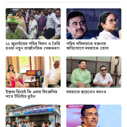
২১ জুলাইয়ের শহিদ দিবস ও তৈরি
শহিদ পরিবারকে বঞ্চনার
হওয়া নতুন রাজনৈতিক মেরুকরণ
অভিযোগে মমতাকে তোপ
ইস্তফা দিয়েই কি এবার বিজেপির
মমতাকে ছাড়লেন মদনও
পথে টলিউড কুইন