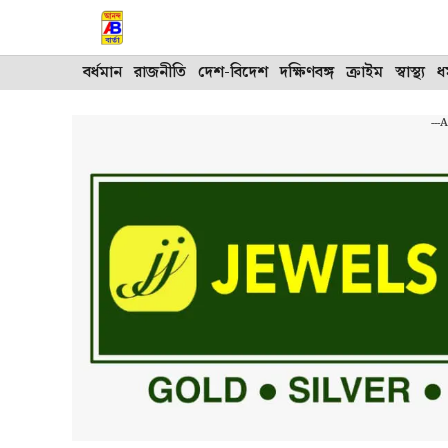
Skip
to
content
বর্ধমান
রাজনীতি
দেশ-বিদেশ
দক্ষিণবঙ্গ
ক্রাইম
স্বাস্থ্য
ধর
---