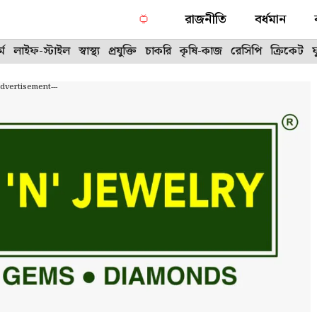
রাজনীতি
বর্ধমান
্ম
লাইফ-স্টাইল
স্বাস্থ্য
প্রযুক্তি
চাকরি
কৃষি-কাজ
রেসিপি
ক্রিকেট
Advertisement---