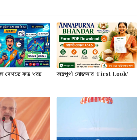
টবল দেখতে কত খরচ
অন্নপূর্ণা যোজনার ‘First Look’