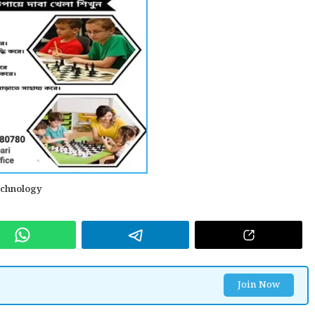
echnology
Join Now