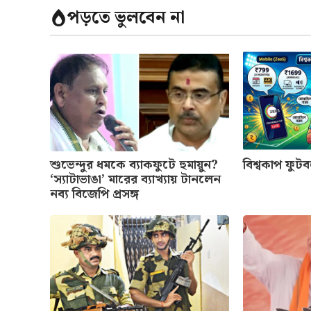
পড়তে ভুলবেন না
শুভেন্দুর ধমকে ব্যাকফুটে হুমায়ুন?
বিশ্বকাপ ফু
‘স্যাটাভাঙা’ মারের ব্যাখ্যায় টানলেন
নব্য বিজেপি প্রসঙ্গ