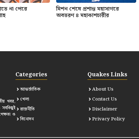
ছাতে না পেরে
মিশন শেষে প্রশান্ত মহাসাগরে
শাহ
অবতরণ ৪ মহাকাশচারীর
Categories
Quakes Links
আন্তর্জাতিক
About Us
খেলা
Contact Us
তীয় খবর,
— সবকিছুই
রাজনীতি
Disclaimer
পেক্ষতা ও
বিনোদন
Privacy Policy