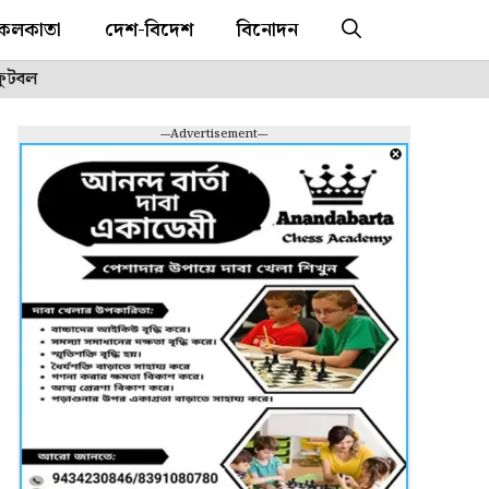
কলকাতা
দেশ-বিদেশ
বিনোদন
ফুটবল
---Advertisement---