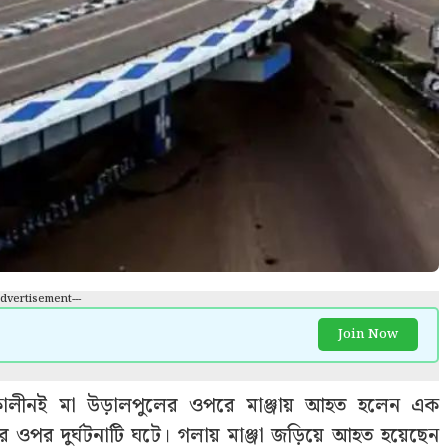
Advertisement---
Join Now
াকালীনই মা উড়ালপুলের ওপরে মাঞ্জায় আহত হলেন এক
র ওপর দুর্ঘটনাটি ঘটে। গলায় মাঞ্জা জড়িয়ে আহত হয়েছেন