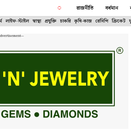
রাজনীতি
বর্ধমান
্ম
লাইফ-স্টাইল
স্বাস্থ্য
প্রযুক্তি
চাকরি
কৃষি-কাজ
রেসিপি
ক্রিকেট
Advertisement---