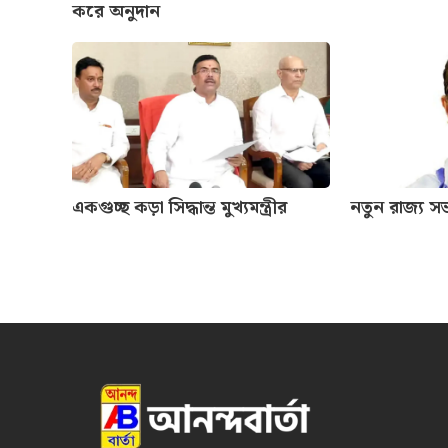
করে অনুদান
একগুচ্ছ কড়া সিদ্ধান্ত মুখ্যমন্ত্রীর
নতুন রাজ্য সভা