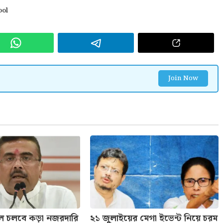
ool
Join Now
ে চলবে কড়া নজরদারি
২১ জুলাইয়ের মেগা ইভেন্ট নিয়ে চরম