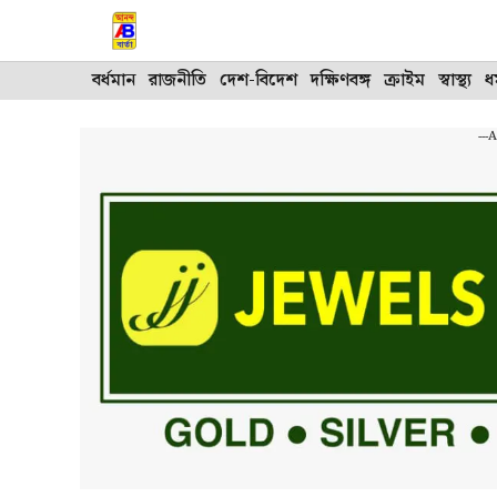
Skip
to
content
বর্ধমান
রাজনীতি
দেশ-বিদেশ
দক্ষিণবঙ্গ
ক্রাইম
স্বাস্থ্য
ধর
---