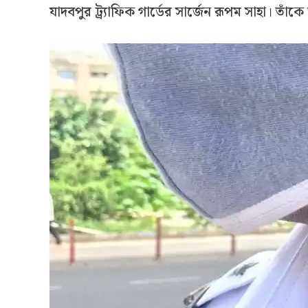
যাদবপুর ট্র্যাফিক গার্ডের সার্জেন রূপম সাহা। তাঁ