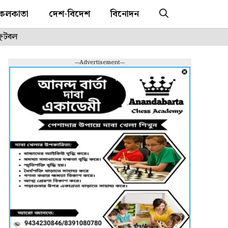
কলকাতা
দেশ-বিদেশ
বিনোদন
ফুটবল
---Advertisement---