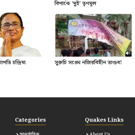
বিপাকে ‘দুই’ তৃণমূল
পতি চন্দ্রিমা
সুরুচি সঙ্ঘে নজিরবিহীন তাণ্ডব!
Categories
Quakes Links
আন্তর্জাতিক
About Us