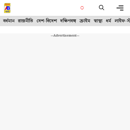
Skip
to
content
Me
বর্ধমান
রাজনীতি
দেশ-বিদেশ
দক্ষিণবঙ্গ
ক্রাইম
স্বাস্থ্য
ধর্ম
লাইফ-স্
---Advertisement---