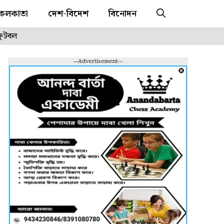
কলকাতা
দেশ-বিদেশ
বিনোদন
ফুটবল
---Advertisement---