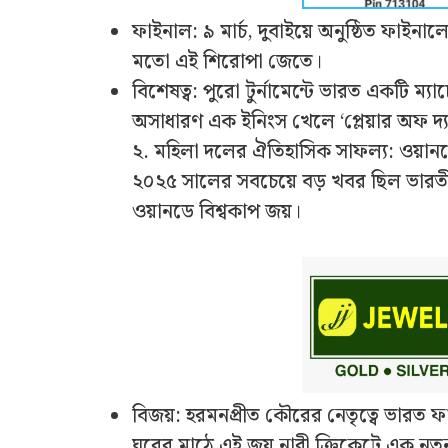
ফাইনাল: ৯ মার্চ, দুবাইয়ে অনুষ্ঠিত ফাইন
মতো এই শিরোপা জেতে।
বিশেষত্ব: পুরো টুর্নামেন্টে ভারত একটি ম
অসাধারণ এক ইনিংস খেলে ‘প্লেয়ার অফ দ্য 
২. মহিলা দলের ঐতিহাসিক সাফল্য: ওয়ানড
২০২৫ সালের সবচেয়ে বড় খবর ছিল ভারতী
ওয়ানডে বিশ্বকাপ জয়।
বিজয়: হরমনপ্রীত কৌরের নেতৃত্বে ভারত ফ
ঘরের মাঠে এই জয় নারী ক্রিকেটে এক নতু