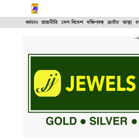
Skip
to
content
বর্ধমান
রাজনীতি
দেশ-বিদেশ
দক্ষিণবঙ্গ
ক্রাইম
স্বাস্থ্য
ধর
---