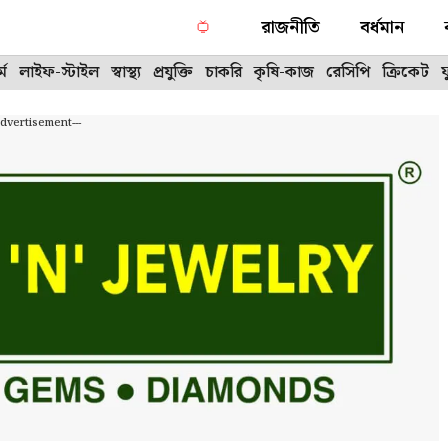
রাজনীতি
বর্ধমান
্ম
লাইফ-স্টাইল
স্বাস্থ্য
প্রযুক্তি
চাকরি
কৃষি-কাজ
রেসিপি
ক্রিকেট
Advertisement---