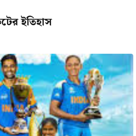
েটের ইতিহাস