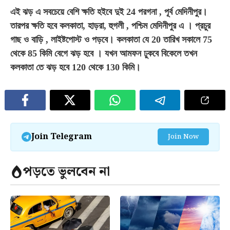
এই ঝড় এ সবচেয়ে বেশি ক্ষতি হইবে দুই 24 পরগনা , পূর্ব মেদিনীপুর
।
তারপর ক্ষতি হবে কলকাতা, হাড়রা, হুগলী , পশ্চিম মেদিনীপুর এ
।
প্রচুর
গাছ ও বাড়ি , লাইষ্টপোস্ট ও পড়বে
।
কলকাতা যে 20 তারিখ সকালে 75
থেকে 85 কিমি বেগে ঝড় হবে
।
যখন আমফন ঢুকবে বিকেলে তখন
কলকাতা তে ঝড় হবে 120 থেকে 130 কিমি
।
Join Telegram
Join Now
পড়তে ভুলবেন না