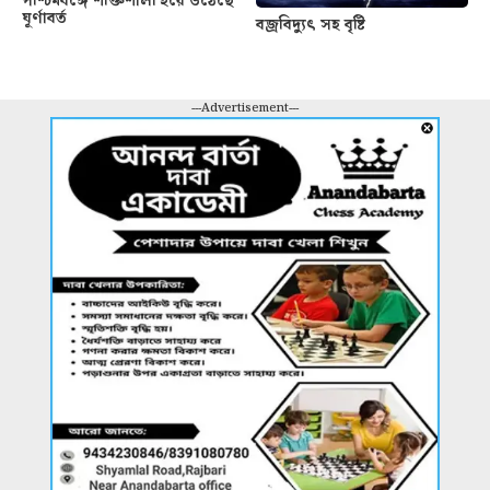
পশ্চিমবঙ্গে শক্তিশালী হয়ে উঠেছে
ঘূর্ণাবর্ত
বজ্রবিদ্যুৎ সহ বৃষ্টি
---Advertisement---