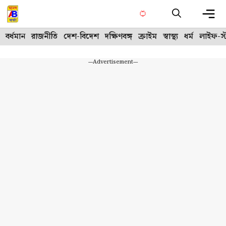
Skip
to
content
Me
বর্ধমান
রাজনীতি
দেশ-বিদেশ
দক্ষিণবঙ্গ
ক্রাইম
স্বাস্থ্য
ধর্ম
লাইফ-স্
---Advertisement---