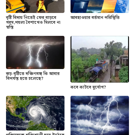
বৃষ্টি বিদায় নিতেই ফের বাড়বে
আবহাওয়ার বর্তমান পরিস্থিতি
গরম,পয়লা বৈশাখেও মিলবে না
স্বস্তি
ঝড়-বৃষ্টিতে দক্ষিণবঙ্গ কি আবার
বিপর্যস্ত হতে চলেছে?
কবে কাটবে দুর্যোগ?