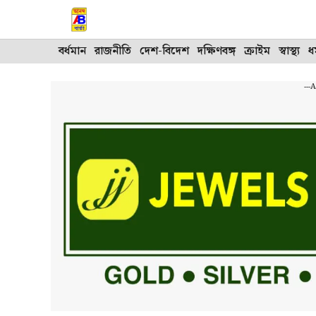
Skip
to
content
বর্ধমান
রাজনীতি
দেশ-বিদেশ
দক্ষিণবঙ্গ
ক্রাইম
স্বাস্থ্য
ধর
---