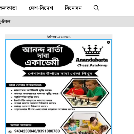
কলকাতা
দেশ-বিদেশ
বিনোদন
ফুটবল
---Advertisement---