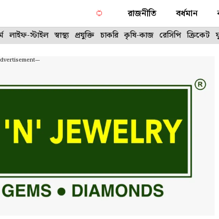
রাজনীতি
বর্ধমান
্ম
লাইফ-স্টাইল
স্বাস্থ্য
প্রযুক্তি
চাকরি
কৃষি-কাজ
রেসিপি
ক্রিকেট
Advertisement---