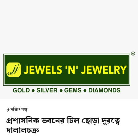
দক্ষিণবঙ্গ
প্রশাসনিক ভবনের ঢিল ছোড়া দূরত্বে
দালালচক্র