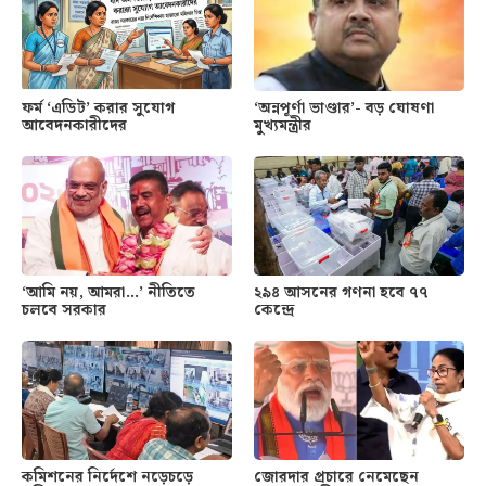
ফর্ম ‘এডিট’ করার সুযোগ
‘অন্নপূর্ণা ভাণ্ডার’- বড় ঘোষণা
আবেদনকারীদের
মুখ্যমন্ত্রীর
‘আমি নয়, আমরা…’ নীতিতে
২৯৪ আসনের গণনা হবে ৭৭
চলবে সরকার
কেন্দ্রে
কমিশনের নির্দেশে নড়েচড়ে
জোরদার প্রচারে নেমেছেন