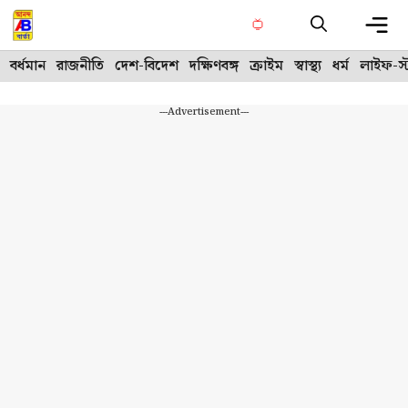
Skip
to
content
Me
বর্ধমান
রাজনীতি
দেশ-বিদেশ
দক্ষিণবঙ্গ
ক্রাইম
স্বাস্থ্য
ধর্ম
লাইফ-স্
---Advertisement---