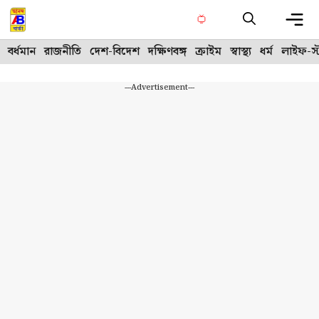
Skip
to
content
Me
বর্ধমান
রাজনীতি
দেশ-বিদেশ
দক্ষিণবঙ্গ
ক্রাইম
স্বাস্থ্য
ধর্ম
লাইফ-স্
---Advertisement---