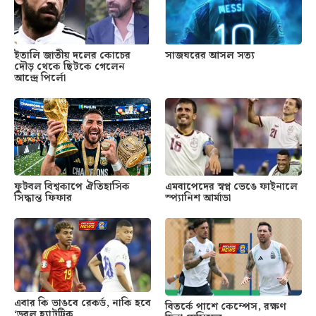
ইতালি জাতীয় দলের কোচের
সাজঘরের আসল সত্য
দৌড় থেকে ছিটকে গেলেন
আন্দ্রে পির্লো
ফুটবল বিশ্বকাপে ঐতিহাসিক
এমবাপেদের স্বপ্ন ভেঙে ফাইনালে
সিদ্ধান্ত ফিফার
স্প্যানিশ আর্মাডা
এবার কি ভাঙবে রেকর্ড, নাকি হবে
বিতর্কে পাশে কেম্পেস, রক্ষণ
‘ডবল হ্যাটট্রিক