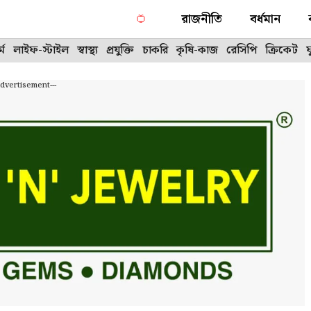
রাজনীতি
বর্ধমান
্ম
লাইফ-স্টাইল
স্বাস্থ্য
প্রযুক্তি
চাকরি
কৃষি-কাজ
রেসিপি
ক্রিকেট
Advertisement---