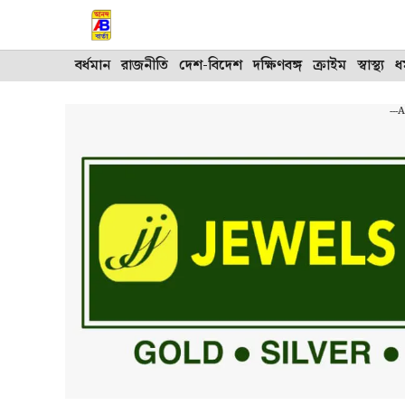
Skip
to
content
বর্ধমান
রাজনীতি
দেশ-বিদেশ
দক্ষিণবঙ্গ
ক্রাইম
স্বাস্থ্য
ধর
---