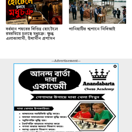
বর্ধমান শহরের বিভিন্ন হোটেলে
পানিহাটির শ্মশানে সিবিআই
রমরমিয়ে চলছে মধুচক্র: ক্ষুব্ধ
এলাকাবাসী, উদাসীন প্রশাসন
---Advertisement---