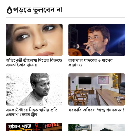
পড়তে ভুলবেন না
অভিনেত্রী শ্রীলেখা মিত্রের বিরুদ্ধে
রাজপাল যাদবের ৩ মাসের
এফআইআর দায়ের
কারাদণ্ড
এনকাউন্টারে নিহত স্বামীর প্রতি
সরকারি অফিসে ‘গুপ্ত শয়নকক্ষ’!
একরাশ ক্ষোভ স্ত্রীর