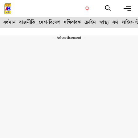
Skip
to
content
Me
বর্ধমান
রাজনীতি
দেশ-বিদেশ
দক্ষিণবঙ্গ
ক্রাইম
স্বাস্থ্য
ধর্ম
লাইফ-স্
---Advertisement---