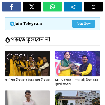
Join Telegram
Join Now
পড়তে ভুলবেন না
জনপ্রিয় উৎসব বর্ধমান মাঘ উৎসব
MLA খোকন দাস এই উৎসবের
সূচনা করেন