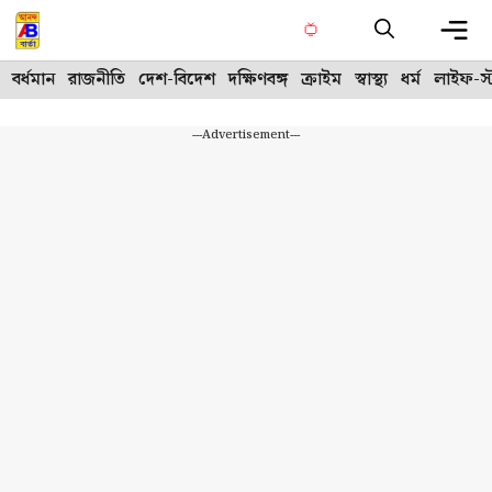
Skip
to
content
Me
বর্ধমান
রাজনীতি
দেশ-বিদেশ
দক্ষিণবঙ্গ
ক্রাইম
স্বাস্থ্য
ধর্ম
লাইফ-স্
---Advertisement---