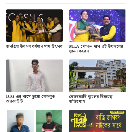
জনপ্রিয় উৎসব বর্ধমান মাঘ উৎসব
MLA খোকন দাস এই উৎসবের
সূচনা করেন
DIG-এর নামে ভুয়ো ফেসবুক
বেসরকারি স্কুলের বিরুদ্ধে
অ্যাকাউন্ট
অভিযোগ