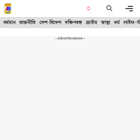
Skip
to
content
Me
বর্ধমান
রাজনীতি
দেশ-বিদেশ
দক্ষিণবঙ্গ
ক্রাইম
স্বাস্থ্য
ধর্ম
লাইফ-স্
---Advertisement---