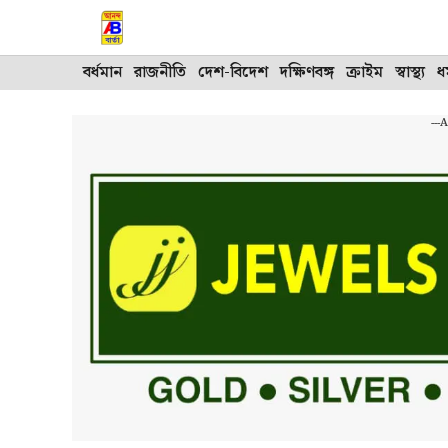
Skip
to
content
বর্ধমান
রাজনীতি
দেশ-বিদেশ
দক্ষিণবঙ্গ
ক্রাইম
স্বাস্থ্য
ধর
---