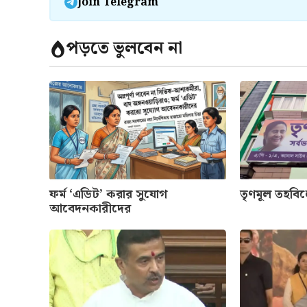
Join Telegram
পড়তে ভুলবেন না
ফর্ম ‘এডিট’ করার সুযোগ
তৃণমূল তহবি
আবেদনকারীদের