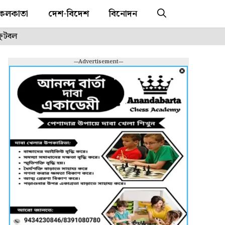
কলকাতা
দেশ-বিদেশ
বিনোদন
ফুটবল
---Advertisement---