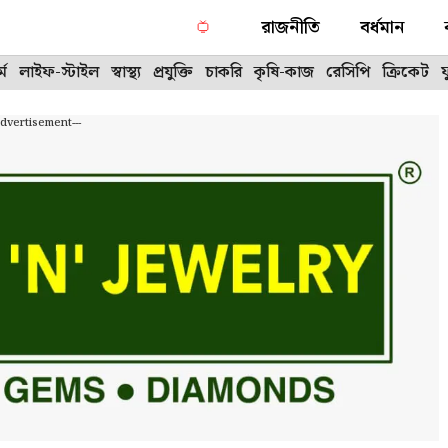
রাজনীতি
বর্ধমান
্ম
লাইফ-স্টাইল
স্বাস্থ্য
প্রযুক্তি
চাকরি
কৃষি-কাজ
রেসিপি
ক্রিকেট
Advertisement---