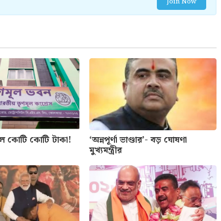
Join Now
লে কোটি কোটি টাকা!
‘অন্নপূর্ণা ভাণ্ডার’- বড় ঘোষণা
মুখ্যমন্ত্রীর