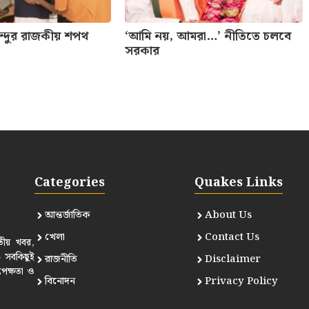
েন্দুর রাজকীয় শপথ
‘আমি নয়, আমরা…’ নীতিতে চলবে
সরকার
Categories
Quakes Links
আন্তর্জাতিক
About Us
খেলা
Contact Us
তীয় খবর,
— সবকিছুই
রাজনীতি
Disclaimer
পেক্ষতা ও
বিনোদন
Privacy Policy