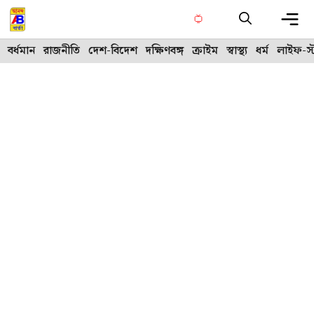
Skip
to
content
Me
বর্ধমান
রাজনীতি
দেশ-বিদেশ
দক্ষিণবঙ্গ
ক্রাইম
স্বাস্থ্য
ধর্ম
লাইফ-স্