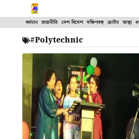
Skip
to
content
বর্ধমান
রাজনীতি
দেশ-বিদেশ
দক্ষিণবঙ্গ
ক্রাইম
স্বাস্থ্য
ধর
#Polytechnic