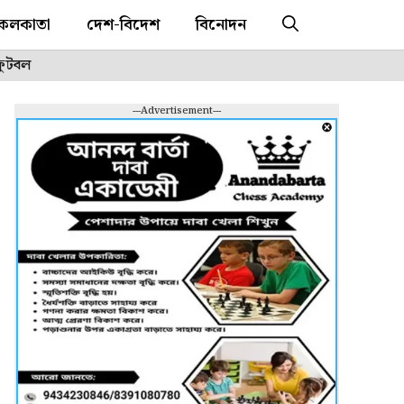
কলকাতা
দেশ-বিদেশ
বিনোদন
ফুটবল
---Advertisement---