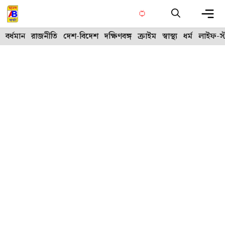
Skip
to
content
Me
বর্ধমান
রাজনীতি
দেশ-বিদেশ
দক্ষিণবঙ্গ
ক্রাইম
স্বাস্থ্য
ধর্ম
লাইফ-স্