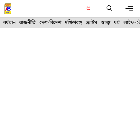
Skip
to
content
Me
বর্ধমান
রাজনীতি
দেশ-বিদেশ
দক্ষিণবঙ্গ
ক্রাইম
স্বাস্থ্য
ধর্ম
লাইফ-স্