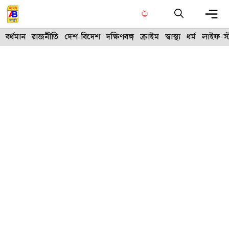
Skip
to
content
Me
বর্ধমান
রাজনীতি
দেশ-বিদেশ
দক্ষিণবঙ্গ
ক্রাইম
স্বাস্থ্য
ধর্ম
লাইফ-স্