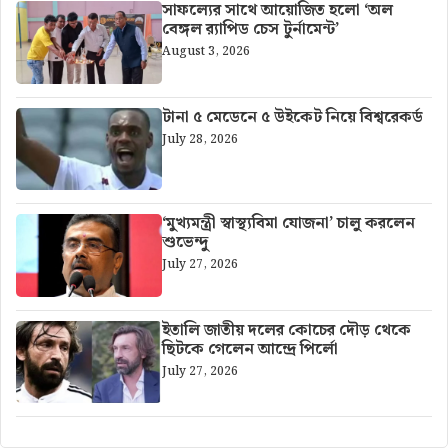
সাফল্যের সাথে আয়োজিত হলো ‘অল
বেঙ্গল র‍্যাপিড চেস টুর্নামেন্ট’
August 3, 2026
টানা ৫ মেডেনে ৫ উইকেট নিয়ে বিশ্বরেকর্ড
July 28, 2026
‘মুখ্যমন্ত্রী স্বাস্থ্যবিমা যোজনা’ চালু করলেন
শুভেন্দু
July 27, 2026
ইতালি জাতীয় দলের কোচের দৌড় থেকে
ছিটকে গেলেন আন্দ্রে পির্লো
July 27, 2026