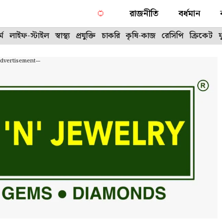
রাজনীতি
বর্ধমান
্ম
লাইফ-স্টাইল
স্বাস্থ্য
প্রযুক্তি
চাকরি
কৃষি-কাজ
রেসিপি
ক্রিকেট
Advertisement---