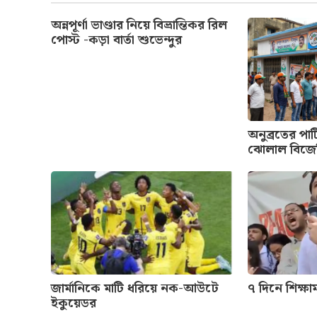
অন্নপূর্ণা ভাণ্ডার নিয়ে বিভ্রান্তিকর রিল
পোস্ট -কড়া বার্তা শুভেন্দুর
অনুব্রতের পার
ঝোলাল বিজে
জার্মানিকে মাটি ধরিয়ে নক-আউটে
৭ দিনে শিক্ষামন
ইকুয়েডর