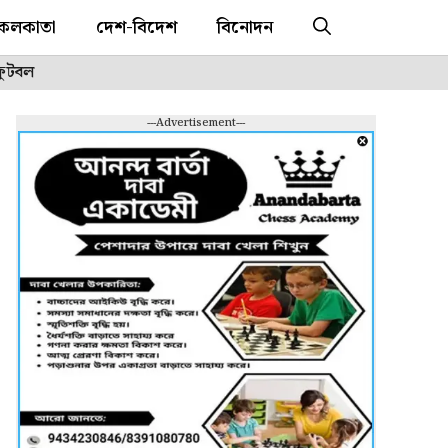
কলকাতা
দেশ-বিদেশ
বিনোদন
ফুটবল
---Advertisement---