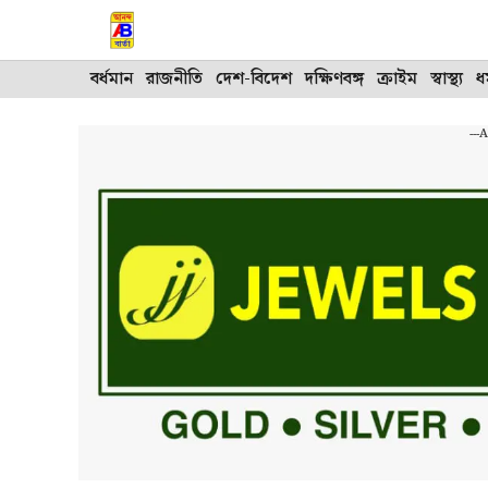
Skip
to
content
বর্ধমান
রাজনীতি
দেশ-বিদেশ
দক্ষিণবঙ্গ
ক্রাইম
স্বাস্থ্য
ধর
---