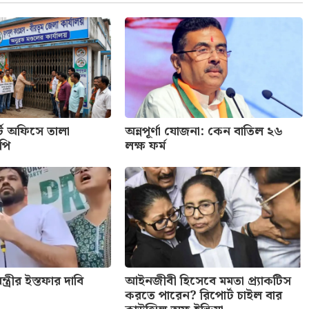
্টি অফিসে তালা
অন্নপূর্ণা যোজনা: কেন বাতিল ২৬
পি
লক্ষ ফর্ম
্ত্রীর ইস্তফার দাবি
আইনজীবী হিসেবে মমতা প্র্যাকটিস
করতে পারেন? রিপোর্ট চাইল বার