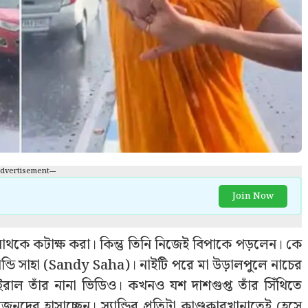
Advertisement---
Join Now
িত্যনাথকে কটাক্ষ করা। কিন্তু তিনি নিজেই বিপাকে পড়লেন। কে
ান্ডি সাহা (Sandy Saha)। নাইটি পরে মা উড়ালপুলে নাচের
াইরাল তাঁর নানা ভিডিও। কখনও যশ দাশগুপ্ত তাঁর সিঁথিতে
নদের হাসাচ্ছেন। স্যান্ডির প্রতিটা কাণ্ডকারখানাতেই হেসে