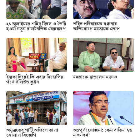
২১ জুলাইয়ের শহিদ দিবস ও তৈরি
শহিদ পরিবারকে বঞ্চনার
হওয়া নতুন রাজনৈতিক মেরুকরণ
অভিযোগে মমতাকে তোপ
ইস্তফা দিয়েই কি এবার বিজেপির
মমতাকে ছাড়লেন মদনও
পথে টলিউড কুইন
অনুব্রতের পার্টি অফিসে তালা
অন্নপূর্ণা যোজনা: কেন বাতিল ২৬
ঝোলাল বিজেপি
লক্ষ ফর্ম