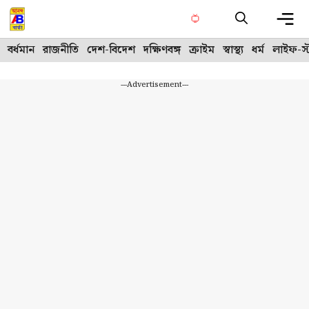
Skip
to
content
Me
বর্ধমান
রাজনীতি
দেশ-বিদেশ
দক্ষিণবঙ্গ
ক্রাইম
স্বাস্থ্য
ধর্ম
লাইফ-স্
---Advertisement---