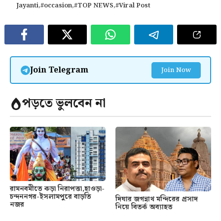
Jayanti
,
#occasion
,
#TOP NEWS
,
#Viral Post
Join Telegram
Join Now
পড়তে ভুলবেন না
রামনবমীতে কড়া নিরাপত্তা,হাওড়া-
চন্দননগর-ইসলামপুরে বাড়তি
দিঘার জগন্নাথ মন্দিরের প্রসাদ
নজর
নিয়ে বিতর্ক অব্যাহত