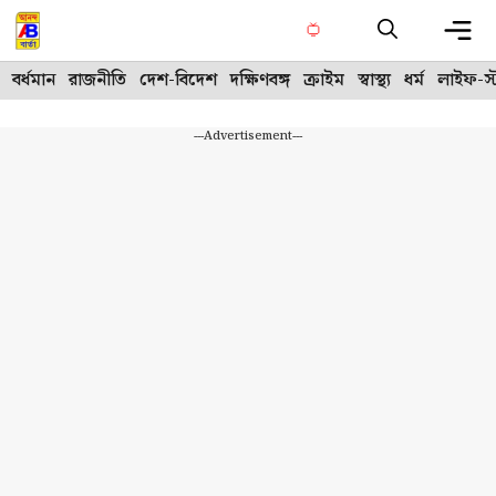
Skip
to
content
Me
বর্ধমান
রাজনীতি
দেশ-বিদেশ
দক্ষিণবঙ্গ
ক্রাইম
স্বাস্থ্য
ধর্ম
লাইফ-স্
---Advertisement---