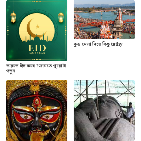
কুম্ভ মেলা নিয়ে কিছু tathy
ভারতে ঈদ কবে ?জানতে পুরোটা
পড়ুন