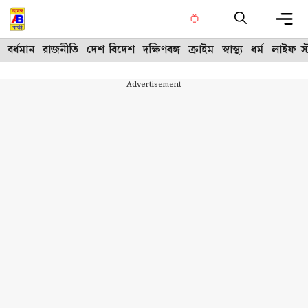
Skip
to
content
Me
বর্ধমান
রাজনীতি
দেশ-বিদেশ
দক্ষিণবঙ্গ
ক্রাইম
স্বাস্থ্য
ধর্ম
লাইফ-স্
---Advertisement---