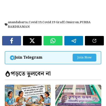
anandabarta
,
Covid 19
,
Covid 19 Graff
,
Omicron
,
PURBA
BARDHAMAN
Join Telegram
Join Now
পড়তে ভুলবেন না