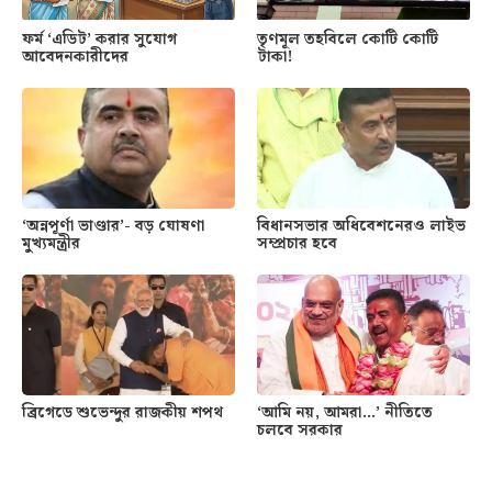
ফর্ম ‘এডিট’ করার সুযোগ
তৃণমূল তহবিলে কোটি কোটি
আবেদনকারীদের
টাকা!
‘অন্নপূর্ণা ভাণ্ডার’- বড় ঘোষণা
বিধানসভার অধিবেশনেরও লাইভ
মুখ্যমন্ত্রীর
সম্প্রচার হবে
ব্রিগেডে শুভেন্দুর রাজকীয় শপথ
‘আমি নয়, আমরা…’ নীতিতে
চলবে সরকার