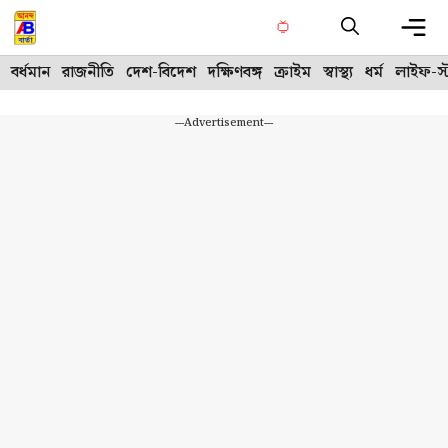
Skip
to
content
Me
বর্ধমান
রাজনীতি
দেশ-বিদেশ
দক্ষিণবঙ্গ
ক্রাইম
স্বাস্থ্য
ধর্ম
লাইফ-স্
---Advertisement---