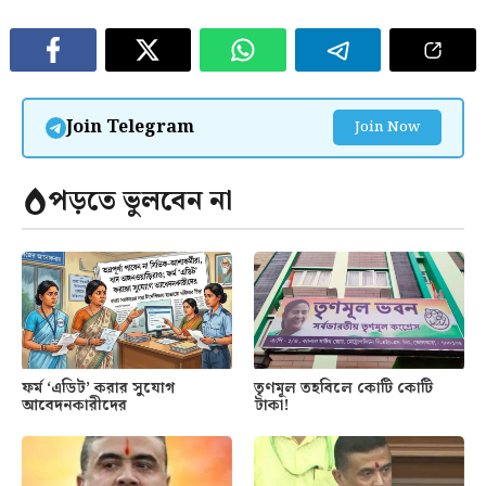
Join Telegram
Join Now
পড়তে ভুলবেন না
ফর্ম ‘এডিট’ করার সুযোগ
তৃণমূল তহবিলে কোটি কোটি
আবেদনকারীদের
টাকা!