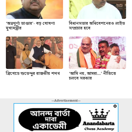
‘অন্নপূর্ণা ভাণ্ডার’- বড় ঘোষণা
বিধানসভার অধিবেশনেরও লাইভ
মুখ্যমন্ত্রীর
সম্প্রচার হবে
ব্রিগেডে শুভেন্দুর রাজকীয় শপথ
‘আমি নয়, আমরা…’ নীতিতে
চলবে সরকার
---Advertisement---