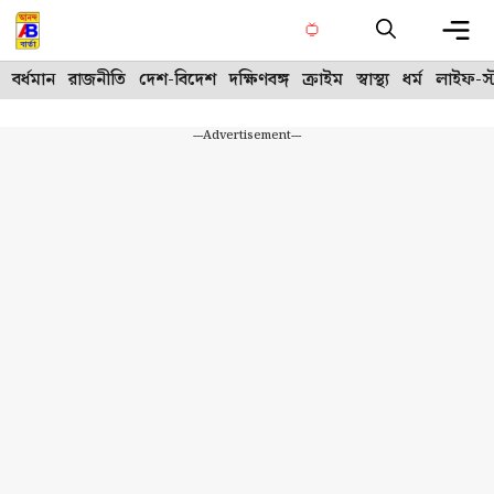
Skip
to
content
Me
বর্ধমান
রাজনীতি
দেশ-বিদেশ
দক্ষিণবঙ্গ
ক্রাইম
স্বাস্থ্য
ধর্ম
লাইফ-স্
---Advertisement---