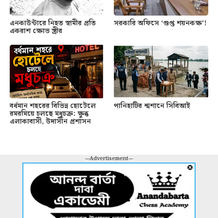
এনকাউন্টারে নিহত স্বামীর প্রতি
সরকারি অফিসে ‘গুপ্ত শয়নকক্ষ’!
একরাশ ক্ষোভ স্ত্রীর
বর্ধমান শহরের বিভিন্ন হোটেলে
পানিহাটির শ্মশানে সিবিআই
রমরমিয়ে চলছে মধুচক্র: ক্ষুব্ধ
এলাকাবাসী, উদাসীন প্রশাসন
---Advertisement---