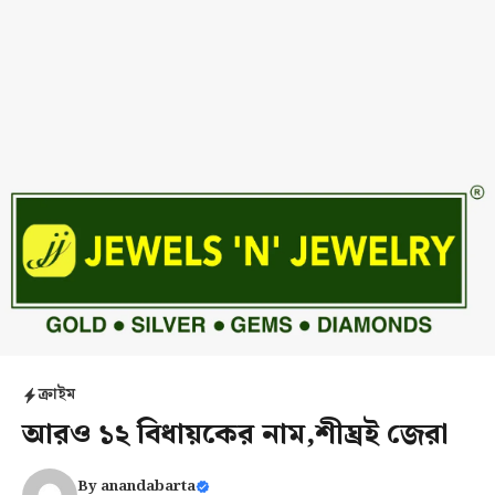
ক্রাইম
আরও ১২ বিধায়কের নাম,শীঘ্রই জেরা
By
anandabarta