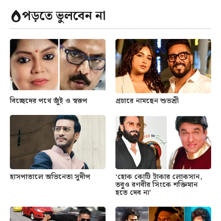
পড়তে ভুলবেন না
বিচ্ছেদের পথে জুঁই ও স্বরূপ
প্রচারে নামছেন শুভশ্রী
হাসপাতালে অভিনেতা সুদীপ
‘হোক কোটি টাকার লোকসান,
তবুও রণবীর সিংকে শক্তিমান
হতে দেব না’