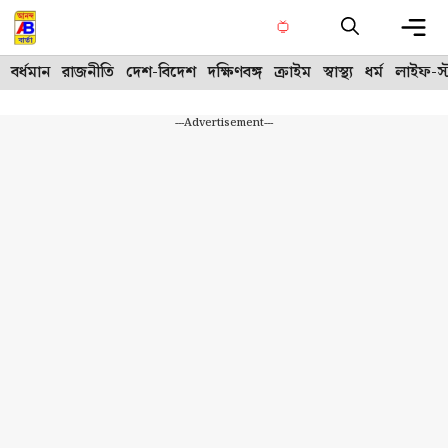
Skip
to
content
Me
বর্ধমান
রাজনীতি
দেশ-বিদেশ
দক্ষিণবঙ্গ
ক্রাইম
স্বাস্থ্য
ধর্ম
লাইফ-স্
---Advertisement---