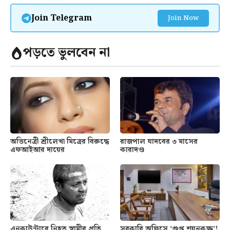
Join Telegram
Join Now
পড়তে ভুলবেন না
অভিনেত্রী শ্রীলেখা মিত্রের বিরুদ্ধে
রাজপাল যাদবের ৩ মাসের
এফআইআর দায়ের
কারাদণ্ড
এনকাউন্টারে নিহত স্বামীর প্রতি
সরকারি অফিসে ‘গুপ্ত শয়নকক্ষ’!