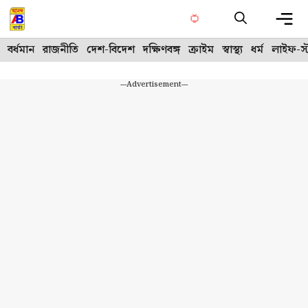
Skip
to
content
Me
বর্ধমান
রাজনীতি
দেশ-বিদেশ
দক্ষিণবঙ্গ
ক্রাইম
স্বাস্থ্য
ধর্ম
লাইফ-স্
---Advertisement---