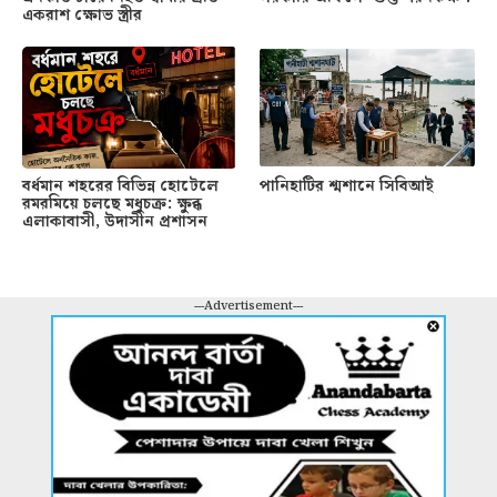
একরাশ ক্ষোভ স্ত্রীর
বর্ধমান শহরের বিভিন্ন হোটেলে
পানিহাটির শ্মশানে সিবিআই
রমরমিয়ে চলছে মধুচক্র: ক্ষুব্ধ
এলাকাবাসী, উদাসীন প্রশাসন
---Advertisement---