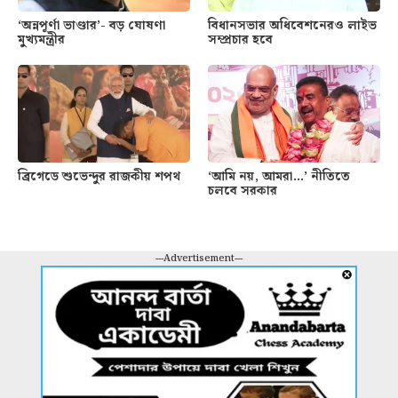
‘অন্নপূর্ণা ভাণ্ডার’- বড় ঘোষণা
বিধানসভার অধিবেশনেরও লাইভ
মুখ্যমন্ত্রীর
সম্প্রচার হবে
ব্রিগেডে শুভেন্দুর রাজকীয় শপথ
‘আমি নয়, আমরা…’ নীতিতে
চলবে সরকার
---Advertisement---