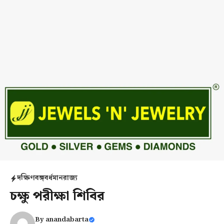
দক্ষিণবঙ্গ
বর্ধমান
রাজ্য
চক্ষু পরীক্ষা শিবির
By
anandabarta