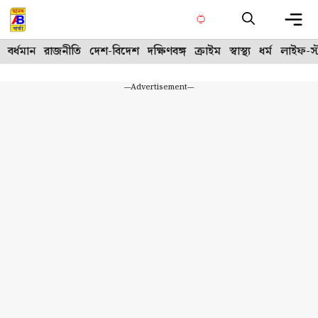
Skip
to
content
Me
বর্ধমান
রাজনীতি
দেশ-বিদেশ
দক্ষিণবঙ্গ
ক্রাইম
স্বাস্থ্য
ধর্ম
লাইফ-স্
---Advertisement---