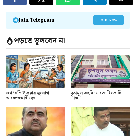
Join Telegram
Join Now
পড়তে ভুলবেন না
ফর্ম ‘এডিট’ করার সুযোগ
তৃণমূল তহবিলে কোটি কোটি
আবেদনকারীদের
টাকা!