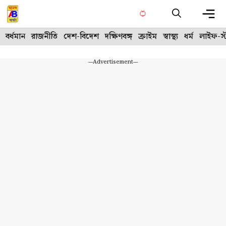
Skip
to
content
Me
বর্ধমান
রাজনীতি
দেশ-বিদেশ
দক্ষিণবঙ্গ
ক্রাইম
স্বাস্থ্য
ধর্ম
লাইফ-স্
---Advertisement---