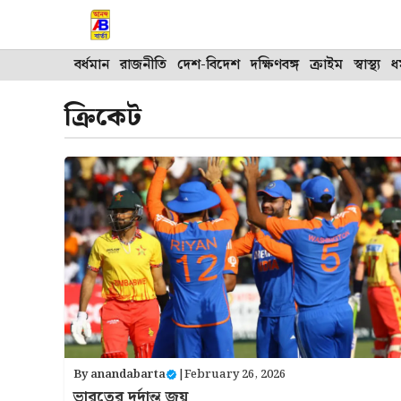
Skip
to
content
বর্ধমান
রাজনীতি
দেশ-বিদেশ
দক্ষিণবঙ্গ
ক্রাইম
স্বাস্থ্য
ধর
ক্রিকেট
By
anandabarta
|
February 26, 2026
ভারতের দুর্দান্ত জয়