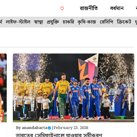
রাজনীতি
বর্ধমান
্ম
লাইফ-স্টাইল
স্বাস্থ্য
প্রযুক্তি
চাকরি
কৃষি-কাজ
রেসিপি
ক্রিকেট
By
anandabarta
|
February 23, 2026
ভারতের সেমিফাইনালে যাওয়ার সমীকরণ