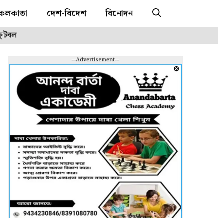
কলকাতা
দেশ-বিদেশ
বিনোদন
ফুটবল
---Advertisement---