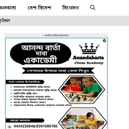
কলকাতা
দেশ-বিদেশ
বিনোদন
ফুটবল
---Advertisement---