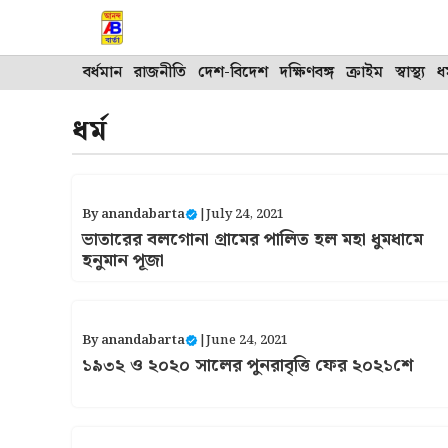
Skip
to
content
বর্ধমান
রাজনীতি
দেশ-বিদেশ
দক্ষিণবঙ্গ
ক্রাইম
স্বাস্থ্য
ধর
ধর্ম
By
anandabarta
|
July 24, 2021
ভাতারের বলগোনা গ্রামের পালিত হল মহা ধুমধামে
হনুমান পূজা
By
anandabarta
|
June 24, 2021
১৯৩২ ও ২০২০ সালের পুনরাবৃত্তি ফের ২০২১শে