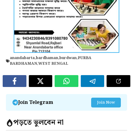
anandabarta
,
bardhaman
,
burdwan
,
PURBA
BARDHAMAN
,
WEST BENGAL
Join Telegram
Join Now
পড়তে ভুলবেন না