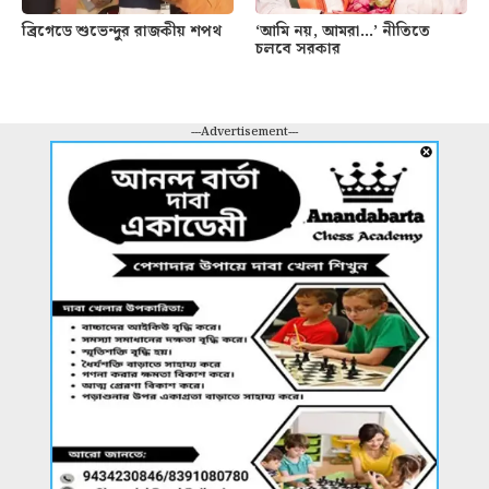
ব্রিগেডে শুভেন্দুর রাজকীয় শপথ
‘আমি নয়, আমরা…’ নীতিতে
চলবে সরকার
---Advertisement---