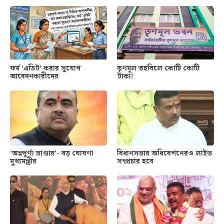
ফর্ম ‘এডিট’ করার সুযোগ
তৃণমূল তহবিলে কোটি কোটি
আবেদনকারীদের
টাকা!
‘অন্নপূর্ণা ভাণ্ডার’- বড় ঘোষণা
বিধানসভার অধিবেশনেরও লাইভ
মুখ্যমন্ত্রীর
সম্প্রচার হবে