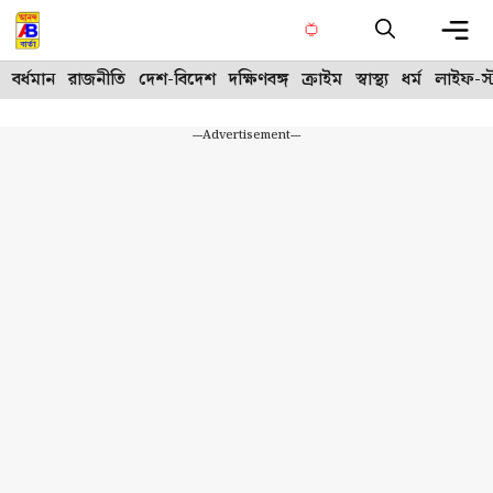
Skip
to
content
Me
বর্ধমান
রাজনীতি
দেশ-বিদেশ
দক্ষিণবঙ্গ
ক্রাইম
স্বাস্থ্য
ধর্ম
লাইফ-স্
---Advertisement---