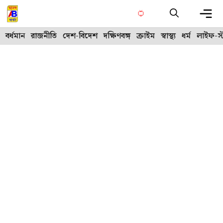
Skip
to
content
Me
বর্ধমান
রাজনীতি
দেশ-বিদেশ
দক্ষিণবঙ্গ
ক্রাইম
স্বাস্থ্য
ধর্ম
লাইফ-স্