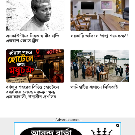
এনকাউন্টারে নিহত স্বামীর প্রতি
সরকারি অফিসে ‘গুপ্ত শয়নকক্ষ’!
একরাশ ক্ষোভ স্ত্রীর
বর্ধমান শহরের বিভিন্ন হোটেলে
পানিহাটির শ্মশানে সিবিআই
রমরমিয়ে চলছে মধুচক্র: ক্ষুব্ধ
এলাকাবাসী, উদাসীন প্রশাসন
---Advertisement---