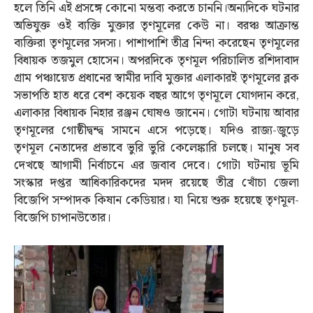
হলে তিনি এই প্রসঙ্গে কোনো মন্তব্য করতে চাননি।অন্যদিকে ঘটনার
অভিযুক্ত ওই ব্যক্তি মুক্তার তৃণমূলের কেউ না। বরঞ্চ আক্রান্ত
ব্যক্তিরা তৃণমূলের সদস্য। পাশাপাশি তীব্র নিন্দা করেছেন তৃণমূলের
বিধায়ক তজমুল হোসেন। অপরদিকে তৃণমূল পরিচালিত রশিদাবাদ
গ্রাম পঞ্চায়েত প্রধানের স্বামীর দাবি মুক্তার এলাকারই তৃণমূলের ব্লক
সভাপতি হাত ধরে বেশ কয়েক বছর আগে তৃণমূলে যোগদান করে,
এলাকার বিধায়ক নিহার রঞ্জন ঘোষও জানেন। গোটা ঘটনায় আবার
তৃণমূলের গোষ্ঠীদ্বন্দ্ব সামনে এসে পড়েছে। যদিও রাজ্য-জুড়ে
তৃণমূল নেতাদের প্রভাবে ভুরি ভুরি কেলেঙ্কারি চলছে। মানুষ সব
দেখছে আগামী নির্বাচনে এর জবাব দেবে। গোটা ঘটনায় ভূমি
সংস্কার দপ্তর আধিকারিকদের মদদ রয়েছে তীব্র খোঁচা জেলা
বিজেপি সম্পাদক কিষান কেডিয়ার। যা নিয়ে শুরু হয়েছে তৃণমূল-
বিজেপি চাপানউতোর।