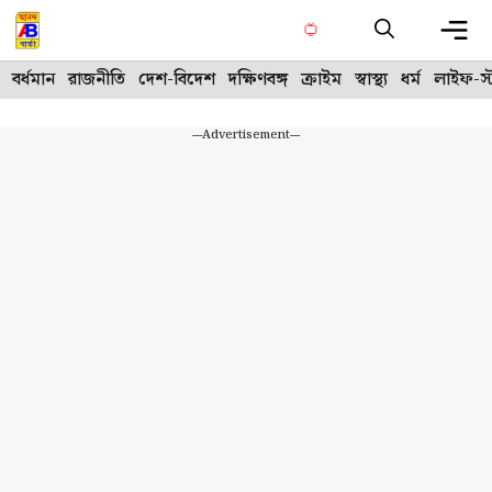
Skip
to
content
Me
বর্ধমান
রাজনীতি
দেশ-বিদেশ
দক্ষিণবঙ্গ
ক্রাইম
স্বাস্থ্য
ধর্ম
লাইফ-স্
---Advertisement---