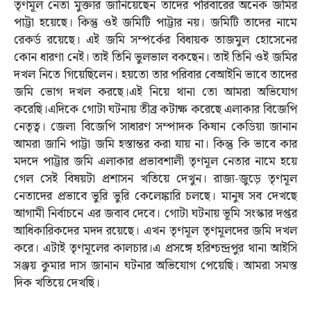
তৃণমূল নেতা মুক্তার জানিয়েছেন তাদের পরিবারের অনেক জমির
পাট্টা হয়েছে। কিন্তু ওই জমিটি পাট্টার নয়। জমিটি তাদের নামে
রেকর্ড রয়েছে। এই জমি সম্পর্কের বিধায়ক তাজমুল হোসেনের
কোন ধারণা নেই। তাই তিনি ভুলভাল বকছেন। তাই তিনি ওই জমির
দখল নিতে গিয়েছিলেন। হয়তো তার পরিবার বেআইনি ভাবে তাদের
জমি ভোগ দখল করছে।এই নিয়ে থানা তো আমরা অভিযোগ
করেছি।এদিকে গোটা ঘটনায় তীব্র কটাক্ষ করেছে এলাকার বিজেপি
নেতৃত্ব। জেলা বিজেপি সাধারণ সম্পাদক কিষান কেডিয়া জানান
আমরা জানি পাট্টা জমি হস্তান্তর করা যায় না। কিন্তু কি ভাবে কার
মদদে পাট্টার জমি এলাকার প্রভাবশালী তৃণমূল নেতার নামে হয়ে
গেল সেই বিষয়টা প্রশাসন খতিয়ে দেখুন। রাজ্য-জুড়ে তৃণমূল
নেতাদের প্রভাবে ভুরি ভুরি কেলেঙ্কারি চলছে। মানুষ সব দেখছে
আগামী নির্বাচনে এর জবাব দেবে। গোটা ঘটনায় ভূমি সংস্কার দপ্তর
আধিকারিকদের মদদ রয়েছে। এখন তৃণমূল তৃণমূলদের জমি দখল
করে। এটাই তৃণমূলের কালচার।এ প্রসঙ্গে হরিশ্চন্দ্রপুর থানা আইসি
সঞ্জয় কুমার দাস জানান ঘটনার অভিযোগ পেয়েছি। আমরা সমস্ত
দিক খতিয়ে দেখছি।