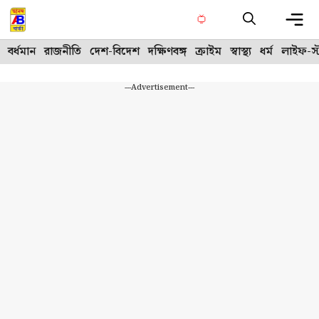
Skip
to
content
Me
বর্ধমান
রাজনীতি
দেশ-বিদেশ
দক্ষিণবঙ্গ
ক্রাইম
স্বাস্থ্য
ধর্ম
লাইফ-স্
---Advertisement---