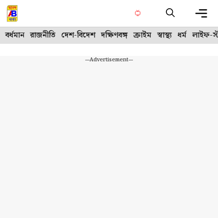
Skip
to
content
Me
বর্ধমান
রাজনীতি
দেশ-বিদেশ
দক্ষিণবঙ্গ
ক্রাইম
স্বাস্থ্য
ধর্ম
লাইফ-স্
---Advertisement---