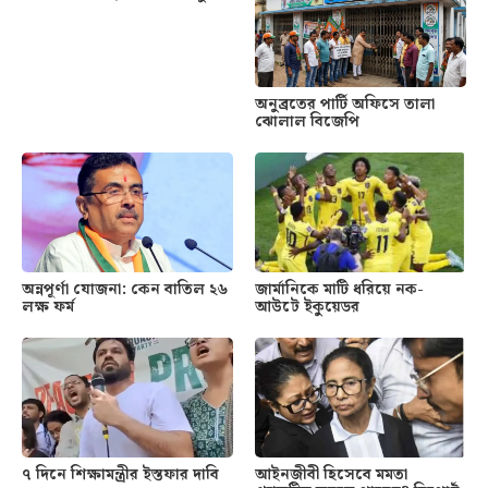
অনুব্রতের পার্টি অফিসে তালা
ঝোলাল বিজেপি
অন্নপূর্ণা যোজনা: কেন বাতিল ২৬
জার্মানিকে মাটি ধরিয়ে নক-
লক্ষ ফর্ম
আউটে ইকুয়েডর
৭ দিনে শিক্ষামন্ত্রীর ইস্তফার দাবি
আইনজীবী হিসেবে মমতা