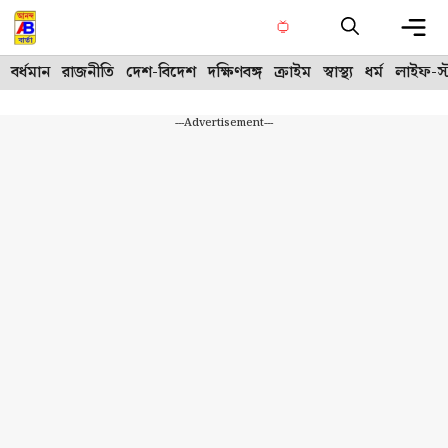
Skip
to
content
Me
বর্ধমান
রাজনীতি
দেশ-বিদেশ
দক্ষিণবঙ্গ
ক্রাইম
স্বাস্থ্য
ধর্ম
লাইফ-স্
---Advertisement---