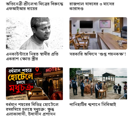
অভিনেত্রী শ্রীলেখা মিত্রের বিরুদ্ধে
রাজপাল যাদবের ৩ মাসের
এফআইআর দায়ের
কারাদণ্ড
এনকাউন্টারে নিহত স্বামীর প্রতি
সরকারি অফিসে ‘গুপ্ত শয়নকক্ষ’!
একরাশ ক্ষোভ স্ত্রীর
বর্ধমান শহরের বিভিন্ন হোটেলে
পানিহাটির শ্মশানে সিবিআই
রমরমিয়ে চলছে মধুচক্র: ক্ষুব্ধ
এলাকাবাসী, উদাসীন প্রশাসন