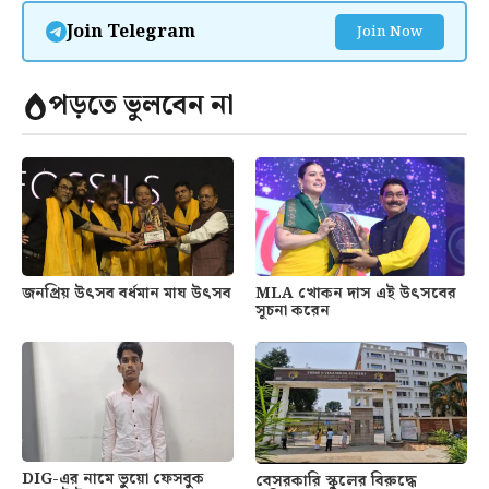
Join Telegram
Join Now
পড়তে ভুলবেন না
জনপ্রিয় উৎসব বর্ধমান মাঘ উৎসব
MLA খোকন দাস এই উৎসবের
সূচনা করেন
DIG-এর নামে ভুয়ো ফেসবুক
বেসরকারি স্কুলের বিরুদ্ধে