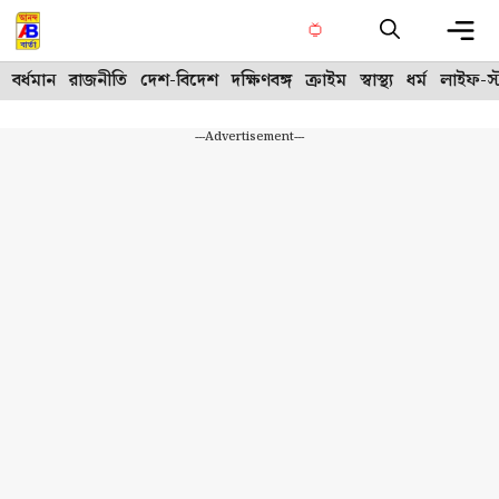
Skip
to
content
Me
বর্ধমান
রাজনীতি
দেশ-বিদেশ
দক্ষিণবঙ্গ
ক্রাইম
স্বাস্থ্য
ধর্ম
লাইফ-স্
---Advertisement---