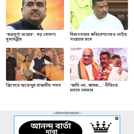
‘অন্নপূর্ণা ভাণ্ডার’- বড় ঘোষণা
বিধানসভার অধিবেশনেরও লাইভ
মুখ্যমন্ত্রীর
সম্প্রচার হবে
ব্রিগেডে শুভেন্দুর রাজকীয় শপথ
‘আমি নয়, আমরা…’ নীতিতে
চলবে সরকার
---Advertisement---