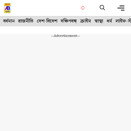
Skip
to
content
Me
বর্ধমান
রাজনীতি
দেশ-বিদেশ
দক্ষিণবঙ্গ
ক্রাইম
স্বাস্থ্য
ধর্ম
লাইফ-স্
---Advertisement---