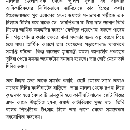
মালদার জেলাশাসক থেকে পুলিশ সুপার সহ সরকারি
আধিকারিকদের লিখিতভাবে জানিয়েছে তার ইচ্ছের কথা।
ইংরেজবাজার পুর এলাকার ২৭নং ওয়ার্ডে মনস্কামনা পল্লীতে এক
চিলতে টালির ঘরে থাকে সে। সায়ন্তিকার মা উমা দাস জানান তিনি
নিজের আর্থিক অসঙ্গতির কারণে বেশীদুর পড়াশোনা করতে পারেন
নি। পড়াশোনার করার ক্ষেত্রে নানা সমস্যার জন্য অল্প বয়সে বিয়ে
হয়ে যায়। আর্থিক কারণে তার মেয়েদের পড়াশোনাও মাঝপথে
সমাপ্তি ঘটতো। কিন্তু রাজ্যের মুখ্যমন্ত্রী মমতা ব্যানার্জীর প্রকল্পের
সুবিধা পেয়ে সমস্যা অনেকটায় সমাধান হয়েছে। তার ছোট মেয়ে তাই
দিদির ভক্ত।
তার ইচ্ছার জন্য তাকে সমর্থন করছি। ছোট মেয়ের সাথে তারাও
যাচ্ছেন দিদির কালীঘাটের বাড়িতে। তারা মালদা থেকে রওনা দিয়ে
কৃষ্ণনগর হয়ে বৈদ্যবাটি ডানকুনি হয়ে কালীঘাট যাবেন।ছোট শিশুর
এমন কান্ডে উচ্ছৃসিত ২৭নং ওয়ার্ড কাউন্সিলার পুজা দাস। তিনি
বলেন শিশুটিকে উৎসাহ দিতে তার পাশে থেকে সমস্তরকম
সহযোগিতা করবেন।