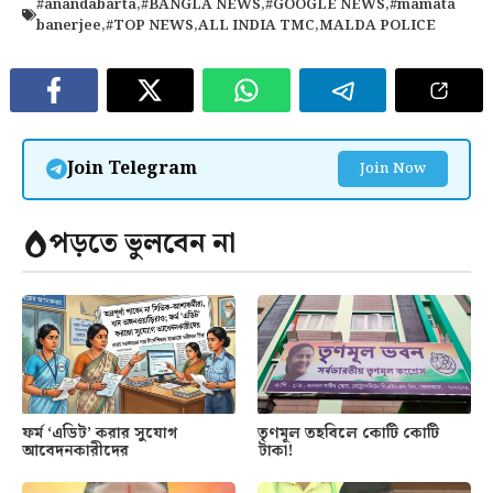
#anandabarta
,
#BANGLA NEWS
,
#GOOGLE NEWS
,
#mamata
banerjee
,
#TOP NEWS
,
ALL INDIA TMC
,
MALDA POLICE
Join Telegram
Join Now
পড়তে ভুলবেন না
ফর্ম ‘এডিট’ করার সুযোগ
তৃণমূল তহবিলে কোটি কোটি
আবেদনকারীদের
টাকা!