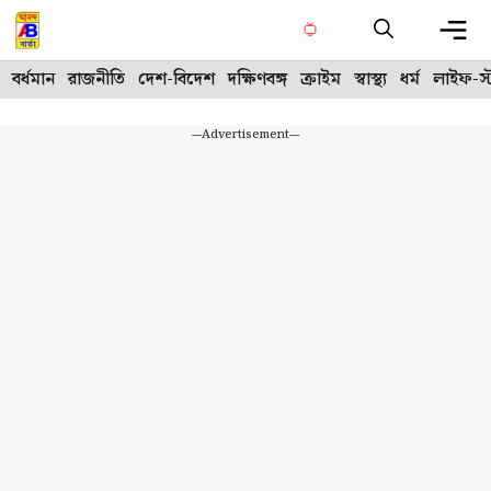
Skip
to
content
Me
বর্ধমান
রাজনীতি
দেশ-বিদেশ
দক্ষিণবঙ্গ
ক্রাইম
স্বাস্থ্য
ধর্ম
লাইফ-স্
---Advertisement---