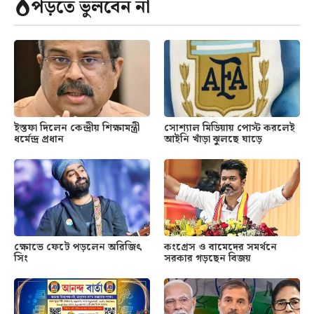
পড়তে ভুলবেন না
ইস্তফা দিলেন কেন্দ্রীয় শিক্ষামন্ত্রী
সোশ্যাল মিডিয়ায় পোস্ট করলেই
ধর্মেন্দ্র প্রধান
আইনি খাঁড়া ঝুলছে ঘাড়ে
ক্ষোভে ফেটে পড়লেন অরিজিৎ
কংগ্রেস ও বামেদের সমর্থনে
সিং
সরকার গড়ছেন বিজয়