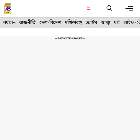
Skip
to
content
Me
বর্ধমান
রাজনীতি
দেশ-বিদেশ
দক্ষিণবঙ্গ
ক্রাইম
স্বাস্থ্য
ধর্ম
লাইফ-স্
---Advertisement---