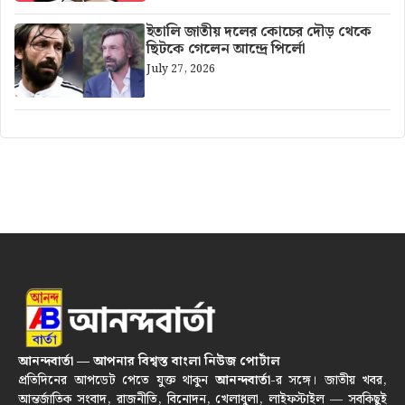
ইতালি জাতীয় দলের কোচের দৌড় থেকে
ছিটকে গেলেন আন্দ্রে পির্লো
July 27, 2026
আনন্দবার্তা — আপনার বিশ্বস্ত বাংলা নিউজ পোর্টাল
প্রতিদিনের আপডেট পেতে যুক্ত থাকুন
আনন্দবার্তা
-র সঙ্গে। জাতীয় খবর,
আন্তর্জাতিক সংবাদ, রাজনীতি, বিনোদন, খেলাধুলা, লাইফস্টাইল — সবকিছুই