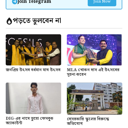
Join Telegram
Join Now
পড়তে ভুলবেন না
জনপ্রিয় উৎসব বর্ধমান মাঘ উৎসব
MLA খোকন দাস এই উৎসবের
সূচনা করেন
DIG-এর নামে ভুয়ো ফেসবুক
বেসরকারি স্কুলের বিরুদ্ধে
অ্যাকাউন্ট
অভিযোগ