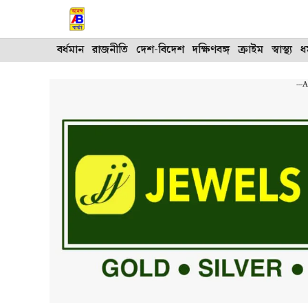
Skip
to
content
বর্ধমান
রাজনীতি
দেশ-বিদেশ
দক্ষিণবঙ্গ
ক্রাইম
স্বাস্থ্য
ধর
---