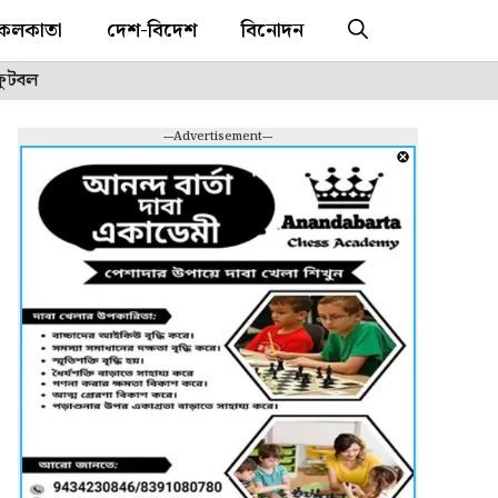
কলকাতা
দেশ-বিদেশ
বিনোদন
ফুটবল
---Advertisement---