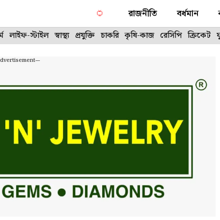
রাজনীতি
বর্ধমান
্ম
লাইফ-স্টাইল
স্বাস্থ্য
প্রযুক্তি
চাকরি
কৃষি-কাজ
রেসিপি
ক্রিকেট
Advertisement---